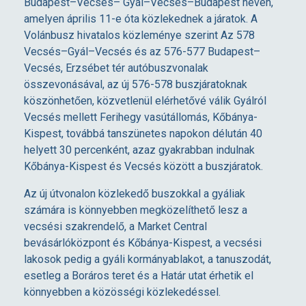
e
Budapest–Vecsés– Gyál–Vecsés–Budapest néven,
amelyen április 11-e óta közlekednek a járatok. A
Volánbusz hivatalos közleménye szerint Az 578
s
Vecsés–Gyál–Vecsés és az 576-577 Budapest–
Vecsés, Erzsébet tér autóbuszvonalak
t
összevonásával, az új 576-578 buszjáratoknak
köszönhetően, közvetlenül elérhetővé válik Gyálról
,
Vecsés mellett Ferihegy vasútállomás, Kőbánya-
Kispest, továbbá tanszünetes napokon délután 40
helyett 30 percenként, azaz gyakrabban indulnak
V
Kőbánya-Kispest és Vecsés között a buszjáratok.
e
Az új útvonalon közlekedő buszokkal a gyáliak
számára is könnyebben megközelíthető lesz a
c
vecsési szakrendelő, a Market Central
bevásárlóközpont és Kőbánya-Kispest, a vecsési
lakosok pedig a gyáli kormányablakot, a tanuszodát,
s
esetleg a Boráros teret és a Határ utat érhetik el
könnyebben a közösségi közlekedéssel.