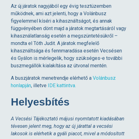
é
Az új járatok nagyjából egy évig tesztüzemben
működnek, ami azt jelenti, hogy a Volánbusz
s
figyelemmel kíséri a kihasználtságot, és annak
függvényében dönt majd a járatok megtartásáról vagy
é
kihasználatlanság esetén a megszüntetésükről –
mondta el Tóth Judit. A járatok megfelelő
s
kihasználtsága és fennmaradása esetén Vecsésen
és Gyálon is mérlegelik, hogy szükséges-e további
buszmegállók kialakítása az útvonal mentén.
G
A buszjáratok menetrendje elérhető a
Volánbusz
y
honlapján
, illetve
IDE kattintva.
Helyesbítés
á
l
A Vecsési Tájékoztató májusi nyomtatott kiadásában
tévesen jelent meg, hogy az új járattal a vecsési
lakosok is elérhetik a gyáli piacot, mivel a módosított
k