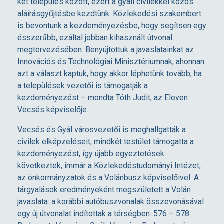
két település között, ezért a gyáli civilekkel közös
d
aláírásgyűjtésbe kezdtünk. Közlekedési szakembert
is bevontunk a kezdeményezésbe, hogy segítsen egy
i
ésszerűbb, ezáltal jobban kihasznált útvonal
megtervezésében. Benyújtottuk a javaslatainkat az
k
Innovációs és Technológiai Minisztériumnak, ahonnan
azt a választ kaptuk, hogy akkor léphetünk tovább, ha
a települések vezetői is támogatják a
B
kezdeményezést – mondta Tóth Judit, az Eleven
Vecsés képviselője.
u
Vecsés és Gyál városvezetői is meghallgatták a
civilek elképzeléseit, mindkét testület támogatta a
d
kezdeményezést, így újabb egyeztetések
következtek, immár a Közlekedéstudományi Intézet,
a
az önkormányzatok és a Volánbusz képviselőivel. A
tárgyalások eredményeként megszületett a Volán
p
javaslata: a korábbi autóbuszvonalak összevonásával
egy új útvonalat indítottak a térségben. 576 – 578