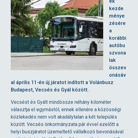
ek
b
kezde
ménye
zésére
u
a
korábbi
s
autóbu
szvona
z
lak
összev
onásáv
j
al április 11-én új járatot indított a Volánbusz
Budapest, Vecsés és Gyál között.
á
Vecsést és Gyált mindössze néhány kilométer
r
választja el egymástól, ennek ellenére a közösségi
közlekedés nem volt akadálytalan a két település
között. Vecsés önkormányzata pár évvel ezelőtt a
a
helyi buszjáratot üzemeltető vállalkozó bevonásával