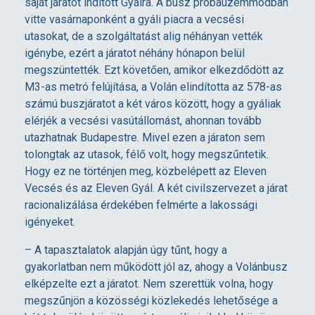
saját járatot indított Gyálra. A busz próbaüzemmódban
t
vitte vasárnaponként a gyáli piacra a vecsési
utasokat, de a szolgáltatást alig néhányan vették
k
igénybe, ezért a járatot néhány hónapon belül
megszüntették. Ezt követően, amikor elkezdődött az
M3-as metró felújítása, a Volán elindította az 578-as
ö
számú buszjáratot a két város között, hogy a gyáliak
elérjék a vecsési vasútállomást, ahonnan tovább
z
utazhatnak Budapestre. Mivel ezen a járaton sem
tolongtak az utasok, félő volt, hogy megszűntetik.
l
Hogy ez ne történjen meg, közbelépett az Eleven
Vecsés és az Eleven Gyál. A két civilszervezet a járat
racionalizálása érdekében felmérte a lakossági
e
igényeket.
k
– A tapasztalatok alapján úgy tűnt, hogy a
gyakorlatban nem működött jól az, ahogy a Volánbusz
e
elképzelte ezt a járatot. Nem szerettük volna, hogy
megszűnjön a közösségi közlekedés lehetősége a