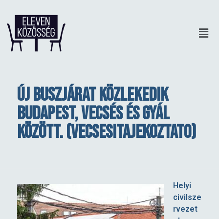
Új buszjárat közlekedik
Budapest, Vecsés és Gyál
között. (vecsesitajekoztato)
Ú
Helyi
civilsze
j
rvezet