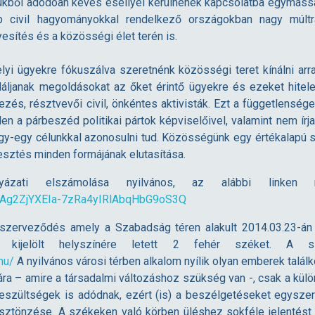
ükből adódóan kevés eséllyel kerülnének kapcsolatba egymással
 civil hagyományokkal rendelkező országokban nagy múltr
esítés és a közösségi élet terén is.
elyi ügyekre fókuszálva szeretnénk közösségi teret kínálni ar
áljanak megoldásokat az őket érintő ügyekre és ezeket hitele
és, résztvevői civil, önkéntes aktivisták. Ezt a függetlenség
tlen a párbeszéd politikai pártok képviselőivel, valamint nem ír
y egy-egy célunkkal azonosulni tud. Közösségünk egy értékalapú
esztés minden formájának elutasítása.
ati elszámolása nyilvános, az alábbi linken 
/1HAg2ZjYXEIa-7zRa4yIRlAbqHbG9oS3Q
l szerveződés amely a Szabadság téren alakult 2014.03.23-
ijelölt helyszínére letett 2 fehér széket. A s
mu/
A nyilvános városi térben alkalom nyílik olyan emberek talál
a – amire a társadalmi változáshoz szükség van -, csak a külö
zültségek is adódnak, ezért (is) a beszélgetéseket egyszer
sztönzése. A székeken való körben üléshez sokféle jelentést le