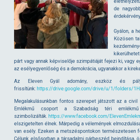
élethelyzet
de nagyobb
e
érdekérvény
v
Gyálon, a h
Közösen tal
e
kezdeményez
kikerülhete
párt vagy annak képviselője szimpátiáját fejezi ki, vag
n
az esélyegyenlőség és a demokrácia, ugyanakkor a kirek
G
Az Eleven Gyál adomány, eszköz és pályáz
frissítünk:
https://drive.google.com/drive/u/1/folders
y
Megalakulásunkban fontos szerepet játszott az a civi
Emlékmű csoport a Szabadság téri emlékmű k
á
szimbolizálták.
https://www.facebook.com/ElevenEmlek
elszigetelten élnek. Márpedig a vélemények elmozdulásár
van esély. Ezeken a metszéspontokon természetesen fes
l
Célunk elsősorban a társadalmi párbeszéd beindítása, ö