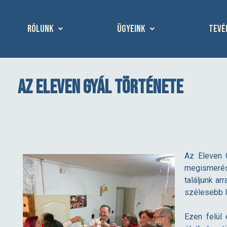
Rólunk
Ügyeink
Tevé
Az Eleven Gyál története
A
Az Eleven G
z
megismerés
találjunk a
E
szélesebb l
Ezen felül
l