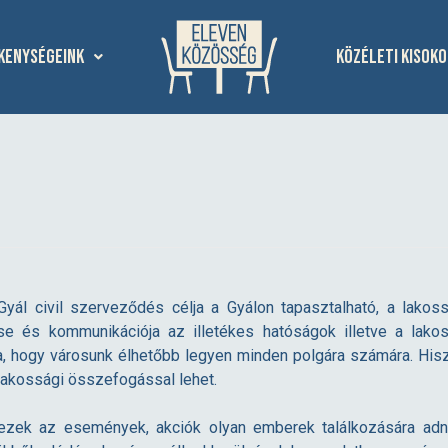
kenységeink
Közéleti kisoko
yál civil szerveződés célja a Gyálon tapasztalható, a lakos
e és kommunikációja az illetékes hatóságok illetve a lako
rra, hogy városunk élhetőbb legyen minden polgára számára. Hiszü
akossági összefogással lehet.
 ezek az események, akciók olyan emberek találkozására adna