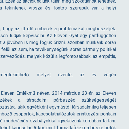
. Ezek az akciók nálunk talán még szokatlanok lehetnek,
a tekintenek vissza és fontos szerepük van a helyi
ra, hogy az itt élő emberek a problémáikat megbeszéljék.
sen tudják képviselni. Az Eleven Gyál egy pártfüggetlen
et a jövőben is meg fogjuk őrizni, azonban munkánk során
ja felül az sem, ha tevékenységünk során bármely politikai
 szerveződés, melyek közül a legfontosabbak, az empátia,
megtekinthető, melyet évente, az év végén
án Eleven Emlékmű néven. 2014 március 23-án az Eleven
zékek a társadalmi párbeszéd szükségességét
kozására, akik egyébként egymástól társadalmilag teljesen
nböző csoportok, kapcsolathálózatok érintkezési pontjain
ű moderációs szabályokkal igyekszünk kordában tartani.
het kapcsolni. A kör, mint forma kifejezi a beszélgetők