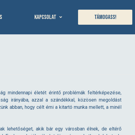
s
Kapcsolat
Támogass!
ság mindennapi életét érintő problémák feltérképezése,
sság irányába, azzal a szándékkal, közösen megoldást
nk abban, hogy célt érni a kitartó munka mellett, a minél
k lehetőséget, akik bár egy városban élnek, de eltérő