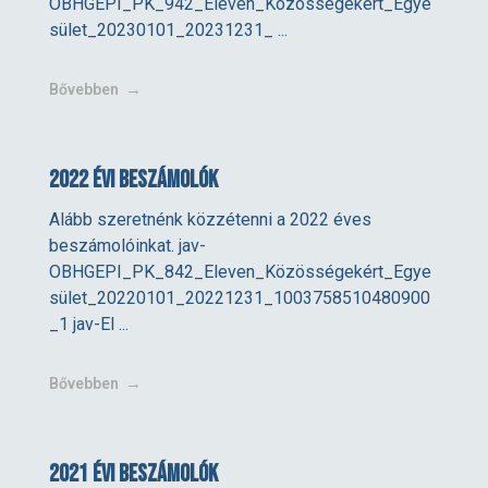
OBHGEPI_PK_942_Eleven_Közösségekért_Egye
sület_20230101_20231231_ ...
Bővebben
2022 évi beszámolók
Alább szeretnénk közzétenni a 2022 éves
beszámolóinkat. jav-
OBHGEPI_PK_842_Eleven_Közösségekért_Egye
sület_20220101_20221231_1003758510480900
_1 jav-El ...
Bővebben
2021 évi beszámolók