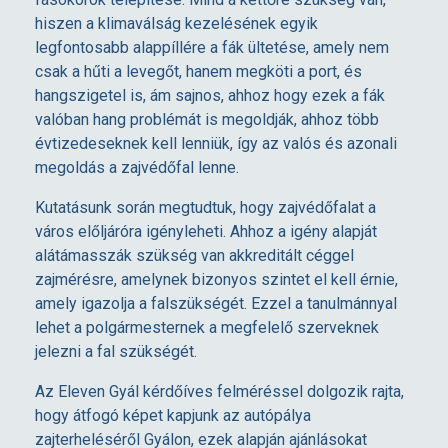
ó
hiszen a klimaválság kezelésének egyik
legfontosabb alappíllére a fák ültetése, amely nem
p
csak a hűti a levegőt, hanem megköti a port, és
hangszigetel is, ám sajnos, ahhoz hogy ezek a fák
á
valóban hang problémát is megoldják, ahhoz több
évtizedeseknek kell lenniük, így az valós és azonali
megoldás a zajvédőfal lenne.
l
Kutatásunk során megtudtuk, hogy zajvédőfalat a
y
város előljáróra igényleheti. Ahhoz a igény alapját
alátámasszák szükség van akkreditált céggel
a
zajmérésre, amelynek bizonyos szintet el kell érnie,
amely igazolja a falszükségét. Ezzel a tanulmánnyal
lehet a polgármesternek a megfelelő szerveknek
z
jelezni a fal szükségét.
a
Az Eleven Gyál kérdőíves felméréssel dolgozik rajta,
hogy átfogó képet kapjunk az autópálya
zajterheléséről Gyálon, ezek alapján ajánlásokat