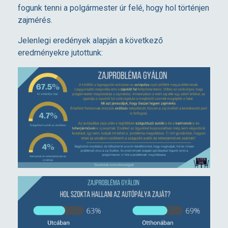
j
fogunk tenni a polgármester úr felé, hogy hol történjen
zajmérés.
ü
Jelenlegi eredények alapján a következő
eredményekre jutottunk:
g
y