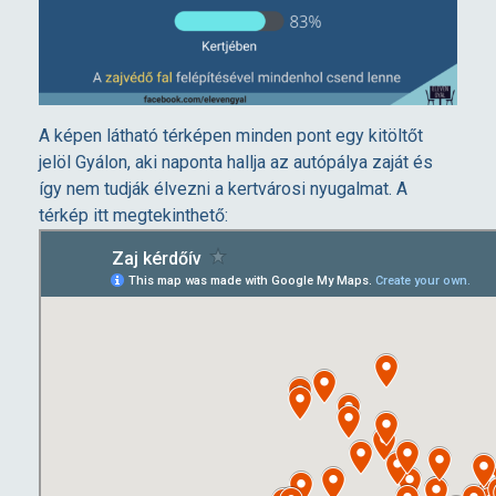
A képen látható térképen minden pont egy kitöltőt
jelöl Gyálon, aki naponta hallja az autópálya zaját és
így nem tudják élvezni a kertvárosi nyugalmat. A
térkép itt megtekinthető: