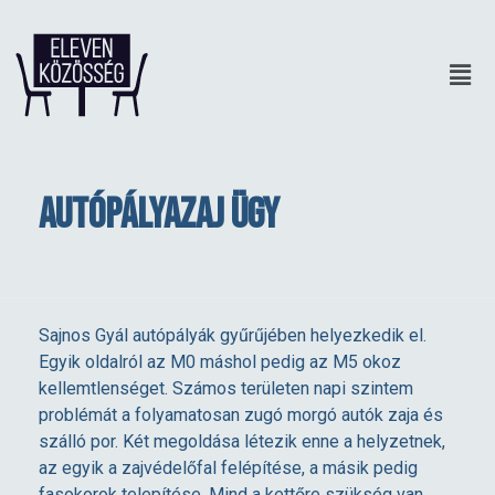
Autópályazaj ügy
A
Sajnos Gyál autópályák gyűrűjében helyezkedik el.
Egyik oldalról az M0 máshol pedig az M5 okoz
u
kellemtlenséget. Számos területen napi szintem
problémát a folyamatosan zugó morgó autók zaja és
t
szálló por. Két megoldása létezik enne a helyzetnek,
az egyik a zajvédelőfal felépítése, a másik pedig
fasokorok telepítése. Mind a kettőre szükség van,