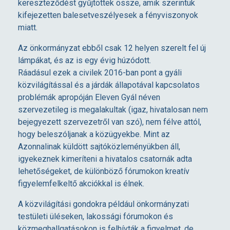
kereszteződést gyűjtöttek össze, amik szerintük
Ü
kifejezetten balesetveszélyesek a fényviszonyok
miatt.
G
Az önkormányzat ebből csak 12 helyen szerelt fel új
lámpákat, és az is egy évig húzódott.
Y
Ráadásul ezek a civilek 2016-ban pont a gyáli
közvilágítással és a járdák állapotával kapcsolatos
N
problémák apropóján Eleven Gyál néven
szervezetileg is megalakultak (igaz, hivatalosan nem
Ö
bejegyezett szervezetről van szó), nem félve attól,
hogy beleszóljanak a közügyekbe. Mint az
Azonnalinak küldött sajtóközleményükben áll,
K
igyekeznek kimeríteni a hivatalos csatornák adta
lehetőségeket, de különböző fórumokon kreatív
Ö
figyelemfelkeltő akciókkal is élnek.
A közvilágítási gondokra például önkormányzati
Z
testületi üléseken, lakossági fórumokon és
közmeghallgatásokon is felhívták a figyelmet, de