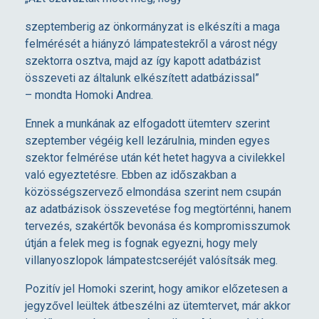
szeptemberig az önkormányzat is elkészíti a maga
E
felmérését a hiányzó lámpatestekről a várost négy
szektorra osztva, majd az így kapott adatbázist
L
összeveti az általunk elkészített adatbázissal”
– mondta Homoki Andrea.
Y
Ennek a munkának az elfogadott ütemterv szerint
szeptember végéig kell lezárulnia, minden egyes
I
szektor felmérése után két hetet hagyva a civilekkel
való egyeztetésre. Ebben az időszakban a
C
közösségszervező elmondása szerint nem csupán
az adatbázisok összevetése fog megtörténni, hanem
tervezés, szakértők bevonása és kompromisszumok
I
útján a felek meg is fognak egyezni, hogy mely
villanyoszlopok lámpatestcseréjét valósítsák meg.
V
Pozitív jel Homoki szerint, hogy amikor előzetesen a
I
jegyzővel leültek átbeszélni az ütemtervet, már akkor