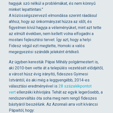
hagyjuk szó nélkül a problémákat, és nem könnyű
N
minket lepattintani.”
A közösségszervező elmondása szerint ráadásul
Á
ahhoz, hogy az önkormányzat húzza az időt, és
figyelmen kívül hagyja a véleményüket, mint azt tette
R
az elmúlt években, nem kellett volna elfogadni a
mostani fejlesztési tervet. Így azt, hogy a helyi
Fidesz végül ezt megtette, Homoki a valós
E
megegyezési szándék jeleként értékeli.
N
Az ügyben kerestük Pápai Mihály polgármestert is,
aki 2010-ben vette át a település vezetését elődjétől,
a várost húsz évig irányító, fideszes Gyimesi
D
Istvántól, és aki még a leggyengébb, 2014-es
választási eredményével is
28 százalékpontot
B
vert
ellenzéki kihívójára. Tehát az egyik legerősebb, a
rendszerváltás óta soha meg nem rengő fideszes
E
bástyáról beszélünk. Az Azonnali arra volt kíváncsi
Pápaitól, hogy: