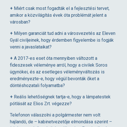
A
+
Miért csak most fogadták el a fejlesztési tervet,
amikor a közvilágítás évek óta problémát jelent a
K
városban?
+
Milyen garanciát tud adni a városvezetés az Eleven
Ö
Gyál civiljeinek, hogy érdemben figyelembe is fogják
venni a javaslataikat?
Z
+
A 2017-es eset óta mennyiben változott a
fideszesek véleménye arról, hogy a civilek Soros
V
ügynökei, és az esetleges véleményváltozás is
eredményezte-e, hogy végül bevonták őket a
I
döntéshozatali folyamatba?
+
Reális lehetőségnek tartja-e, hogy a lámpatestek
L
pótlását az Elios Zrt. végezze?
Á
Telefonon válaszolni a polgármester nem volt
hajlandó, de – kabinetvezetője elmondása szerint –