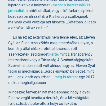
T
kiparodizálva a helyzetet
vakrandik helyszínéül is
javasolták
a sötét utcákat, vagy a kétfarkú kutyákkal
É
közösen parafrazálták a Kis herceg szállóigéjét,
melynek gyáli verziója azt hirdette: „Sötétben jól csak
K
a szívével lát az ember.”
És ha ez az aktivizmus nem lenne elég, az Eleven
Ő
Gyál az Elios-szerződés megismeréséhez olyan, a
kormány által előszeretettel lesorosozott
K
szervezetek segítségét
kérte
, mint a Transparency
International vagy a Társaság A Szabadságjogokért.
Szóval minden adott volt ahhoz, hogy az Eleven Gyál
E
tagjai is megkapják a „Soros-ügynök” bélyeget, mint
az – igaz, csak egy ízben –
meg is történt
egy 2017-
T
es közmeghallgatáson.
Mindezek fényében hat meglepőnek, hogy a gyáli
,
Fidesz végül beadta a derekát, és a közvilágítási
fejlesztésbe belevette a helyi civileket is.