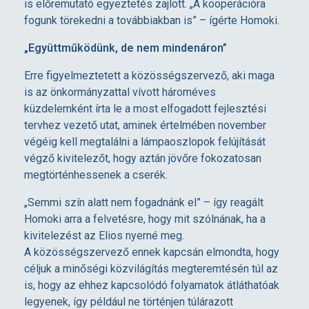
is előremutató egyeztetés zajlott. „A kooperációra
fogunk törekedni a továbbiakban is” – ígérte Homoki.
L
„Együttműködünk, de nem mindenáron”
E
Erre figyelmeztetett a közösségszervező, aki maga
is az önkormányzattal vívott hároméves
K
küzdelemként írta le a most elfogadott fejlesztési
tervhez vezető utat, aminek értelmében november
K
végéig kell megtalálni a lámpaoszlopok felújítását
végző kivitelezőt, hogy aztán jövőre fokozatosan
megtörténhessenek a cserék.
E
„Semmi szín alatt nem fogadnánk el” – így reagált
L
Homoki arra a felvetésre, hogy mit szólnának, ha a
kivitelezést az Elios nyerné meg.
A közösségszervező ennek kapcsán elmondta, hogy
K
céljuk a minőségi közvilágítás megteremtésén túl az
is, hogy az ehhez kapcsolódó folyamatok átláthatóak
Ö
legyenek, így például ne történjen túlárazott