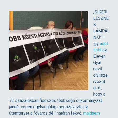
P
„SIKER!
LESZNE
Á
K
LÁMPÁI
R
NK!” –
így
adot
t hírt
az
É
Eleven
Gyál
V
nevű
civilsze
E
rvezet
arról,
hogy a
M
72 százalékban fideszes többségű önkormányzat
január végén egyhangúlag megszavazta az
É
ütemtervet a főváros déli határán fekvő,
majdnem