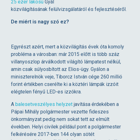
25 ezer lakosú
Gyál
G
közvilágításának felülvizsgálatáról és fejlesztéséről.
De miért is nagy szó ez?
L
E
Egyrészt azért, mert a közvilágítás évek óta komoly
probléma a városban: már 2015 előtt is több száz
S
villanyoszlop árválkodott világító lámpatest nélkül,
amin csak súlyosbított az Elios-ügy. Gyálon a
O
miniszterelnök veje, Tiborcz István cége 260 millió
forint értékben cserélte ki a köztéri lámpák izzóit
elégtelen fényű LED-es izzókra.
R
A
balesetveszélyes helyzet
javítása érdekében a
O
Pápai Mihály polgármester vezette fideszes
önkormányzat pedig nem sokat tett az elmúlt
években. Helyi civilek például pont a polgármester
S
felkérésére 2017-ben 144 olyan sötét