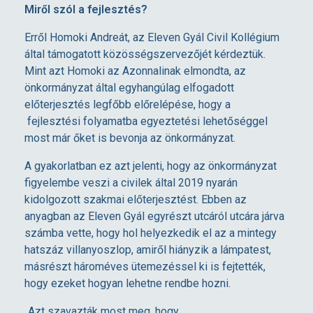
M
Miről szól a fejlesztés?
O
Erről Homoki Andreát, az Eleven Gyál Civil Kollégium
által támogatott közösségszervezőjét kérdeztük.
Mint azt Homoki az Azonnalinak elmondta, az
S
önkormányzat által egyhangúlag elfogadott
előterjesztés legfőbb előrelépése, hogy a
T
fejlesztési folyamatba egyeztetési lehetőséggel
most már őket is bevonja az önkormányzat.
M
A gyakorlatban ez azt jelenti, hogy az önkormányzat
figyelembe veszi a civilek által 2019 nyarán
Á
kidolgozott szakmai előterjesztést. Ebben az
anyagban az Eleven Gyál egyrészt utcáról utcára járva
R
számba vette, hogy hol helyezkedik el az a mintegy
hatszáz villanyoszlop, amiről hiányzik a lámpatest,
másrészt hároméves ütemezéssel ki is fejtették,
A
hogy ezeket hogyan lehetne rendbe hozni.
H
„Azt szavazták most meg, hogy