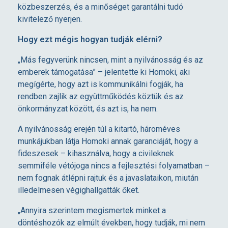
közbeszerzés, és a minőséget garantálni tudó
Z
kivitelező nyerjen.
Hogy ezt mégis hogyan tudják elérni?
Ö
„Más fegyverünk nincsen, mint a nyilvánosság és az
S
emberek támogatása” – jelentette ki Homoki, aki
megígérte, hogy azt is kommunikálni fogják, ha
rendben zajlik az együttműködés köztük és az
E
önkormányzat között, és azt is, ha nem.
N
A nyilvánosság erején túl a kitartó, hároméves
munkájukban látja Homoki annak garanciáját, hogy a
fideszesek – kihasználva, hogy a civileknek
H
semmiféle vétójoga nincs a fejlesztési folyamatban –
nem fognak átlépni rajtuk és a javaslataikon, miután
O
illedelmesen végighallgatták őket.
Z
„Annyira szerintem megismertek minket a
döntéshozók az elmúlt években, hogy tudják, mi nem