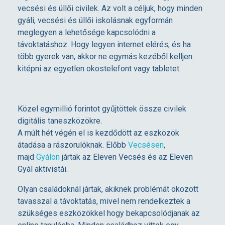
vecsési és üllői civilek. Az volt a céljuk, hogy minden
k
gyáli, vecsési és üllői iskolásnak egyformán
meglegyen a lehetősége kapcsolódni a
a
távoktatáshoz. Hogy legyen internet elérés, és ha
több gyerek van, akkor ne egymás kezéből kelljen
z
kitépni az egyetlen okostelefont vagy tabletet.
e
Közel egymillió forintot gyűjtöttek össze civilek
l
digitális taneszközökre.
A múlt hét végén el is kezdődött az eszközök
átadása a rászorulóknak. Előbb
Vecsésen
,
s
majd
Gyálon
jártak az Eleven Vecsés és az Eleven
Gyál aktivistái.
ő
Olyan családoknál jártak, akiknek problémát okozott
tavasszal a távoktatás, mivel nem rendelkeztek a
l
szükséges eszközökkel hogy bekapcsolódjanak az